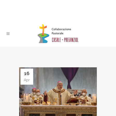
16
Apr