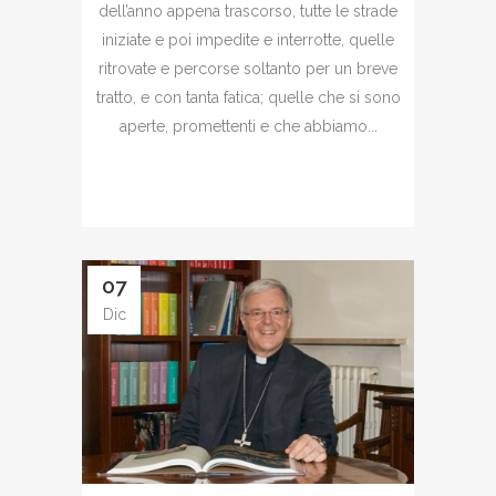
dell’anno appena trascorso, tutte le strade
iniziate e poi impedite e interrotte, quelle
ritrovate e percorse soltanto per un breve
tratto, e con tanta fatica; quelle che si sono
aperte, promettenti e che abbiamo...
07
Dic