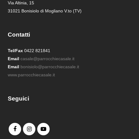
Via Altinia, 15
31021 Bonisiolo di Mogliano V.to (TV)
Contatti
Tel/Fax
0422 821841
Email
casale@parrocchiecasale.it
Email
bonisiolo@parrocchiecasale.it
www.parrocchiecasale.it
Seguici