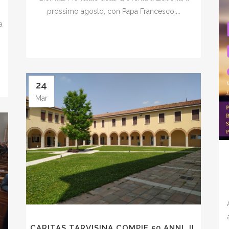
prossimo agosto, con Papa Francesco....
a
a
24
Mar
CARITAS TARVISINA COMPIE 50 ANNI. IL