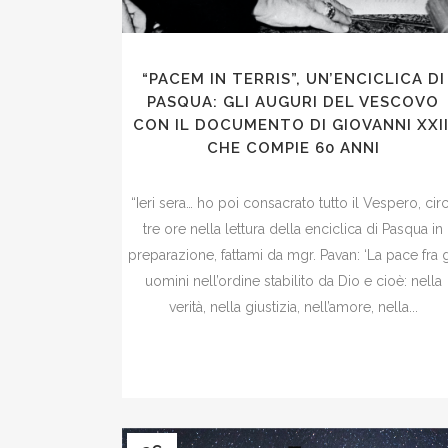
“PACEM IN TERRIS”, UN’ENCICLICA DI
PASQUA: GLI AUGURI DEL VESCOVO
CON IL DOCUMENTO DI GIOVANNI XXII
CHE COMPIE 60 ANNI
“Ieri sera… ho poi consacrato tutto il Vespero, cir
tre ore nella lettura della enciclica di Pasqua in
preparazione, fattami da mgr. Pavan: ‘La pace fra g
uomini nell’ordine stabilito da Dio e cioè: nella
verità, nella giustizia, nell’amore, nella...