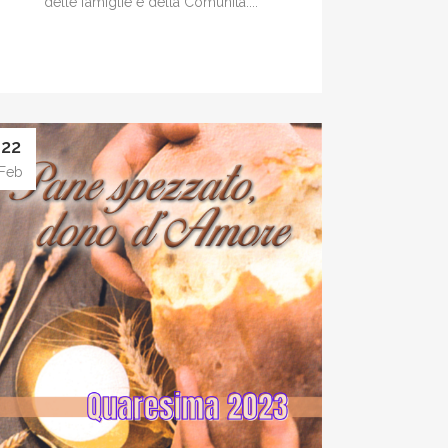
delle famiglie e della Comunità....
22
Feb