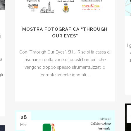
MOSTRA FOTOGRAFICA “THROUGH
OUR EYES”
I
I 
Con “Through Our Eyes”, Still I Rise si fa cassa di
ca
risonanza della voce di questi bambini che
d
vengono troppo spesso strumentalizzati o
li
completamente ignorati....
28
Mar