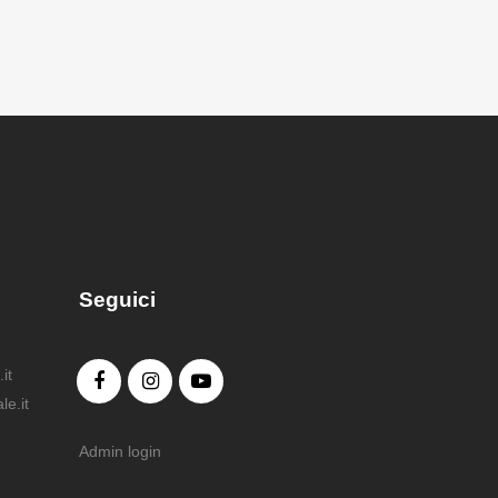
Seguici
it
e.it
Admin login