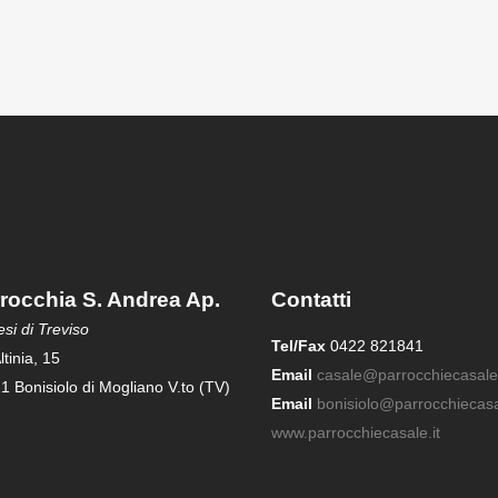
rocchia S. Andrea Ap.
Contatti
si di Treviso
Tel/Fax
0422 821841
ltinia, 15
Email
casale@parrocchiecasale.
1 Bonisiolo di Mogliano V.to (TV)
Email
bonisiolo@parrocchiecasal
www.parrocchiecasale.it