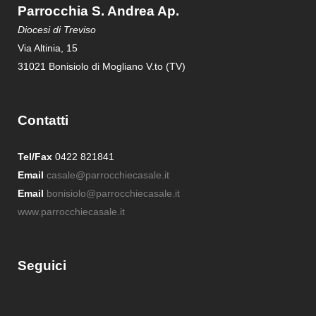
Parrocchia S. Andrea Ap.
Diocesi di Treviso
Via Altinia, 15
31021 Bonisiolo di Mogliano V.to (TV)
Contatti
Tel/Fax
0422 821841
Email
casale@parrocchiecasale.it
Email
bonisiolo@parrocchiecasale.it
www.parrocchiecasale.it
Seguici