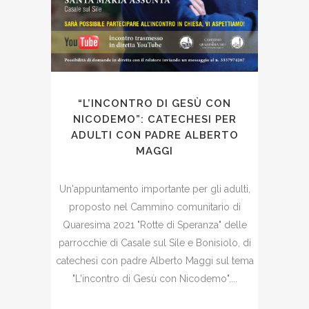
“L’INCONTRO DI GESÙ CON
NICODEMO”: CATECHESI PER
ADULTI CON PADRE ALBERTO
MAGGI
Un'appuntamento importante per gli adulti,
proposto nel Cammino comunitario di
Quaresima 2021 "Rotte di Speranza" delle
parrocchie di Casale sul Sile e Bonisiolo, di
catechesi con padre Alberto Maggi sul tema
"L'incontro di Gesù con Nicodemo"....