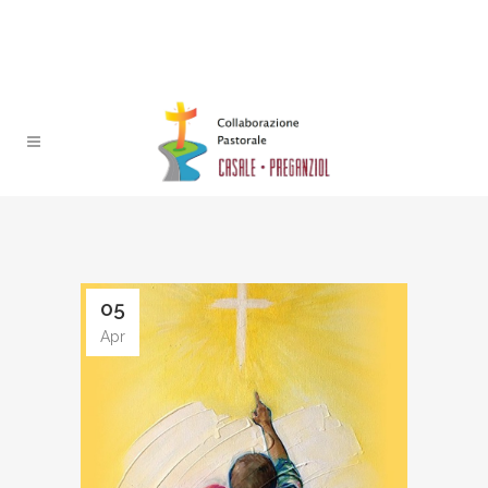
05
Apr