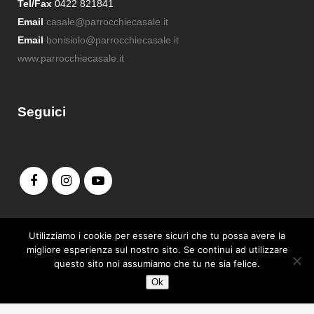
Tel/Fax
0422 821841
Email
casale@parrocchiecasale.it
Email
bonisiolo@parrocchiecasale.it
www.parrocchiecasale.it
Seguici
Admin login
Utilizziamo i cookie per essere sicuri che tu possa avere la
migliore esperienza sul nostro sito. Se continui ad utilizzare
questo sito noi assumiamo che tu ne sia felice.
Ok
Copyright© 2019-2025 Parrocchia S. Maria Assunta - Casale sul Sile |