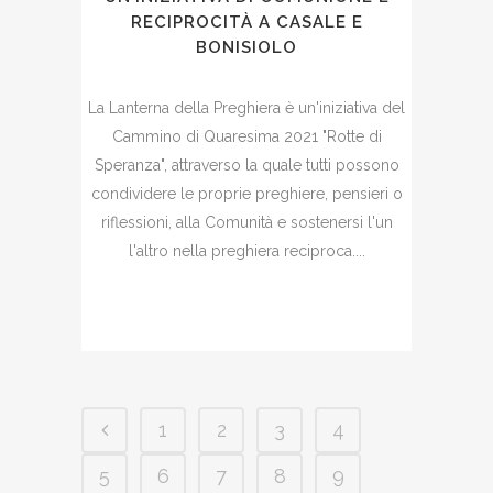
RECIPROCITÀ A CASALE E
BONISIOLO
La Lanterna della Preghiera è un'iniziativa del
Cammino di Quaresima 2021 "Rotte di
Speranza", attraverso la quale tutti possono
condividere le proprie preghiere, pensieri o
riflessioni, alla Comunità e sostenersi l'un
l'altro nella preghiera reciproca....
1
2
3
4
5
6
7
8
9