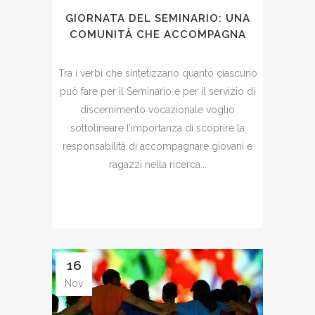
GIORNATA DEL SEMINARIO: UNA
COMUNITÀ CHE ACCOMPAGNA
Tra i verbi che sintetizzano quanto ciascuno
può fare per il Seminario e per il servizio di
discernimento vocazionale voglio
sottolineare l’importanza di scoprire la
responsabilità di accompagnare giovani e
ragazzi nella ricerca...
16
Nov