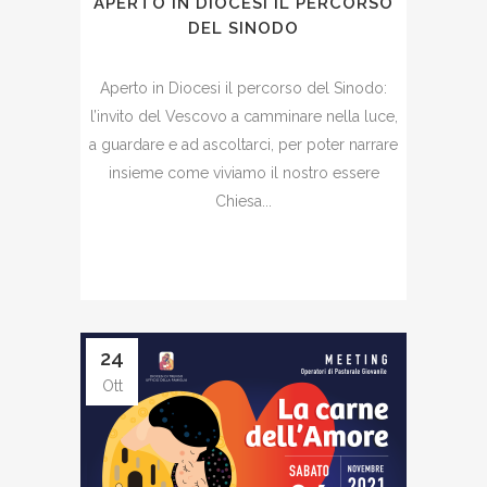
APERTO IN DIOCESI IL PERCORSO
DEL SINODO
Aperto in Diocesi il percorso del Sinodo:
l’invito del Vescovo a camminare nella luce,
a guardare e ad ascoltarci, per poter narrare
insieme come viviamo il nostro essere
Chiesa...
24
Ott