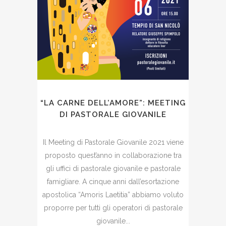
“LA CARNE DELL’AMORE”: MEETING
DI PASTORALE GIOVANILE
Il Meeting di Pastorale Giovanile 2021 viene
proposto quest’anno in collaborazione tra
gli uffici di pastorale giovanile e pastorale
famigliare. A cinque anni dall’esortazione
apostolica “Amoris Laetitia” abbiamo voluto
proporre per tutti gli operatori di pastorale
giovanile...