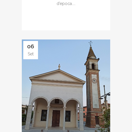
d’epoca....
06
Set