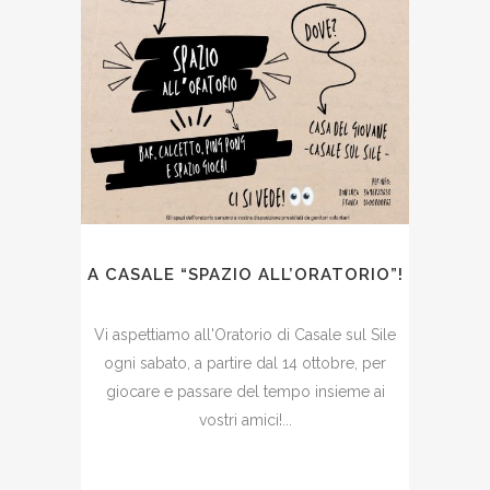
A CASALE “SPAZIO ALL’ORATORIO”!
Vi aspettiamo all'Oratorio di Casale sul Sile
ogni sabato, a partire dal 14 ottobre, per
giocare e passare del tempo insieme ai
vostri amici!...