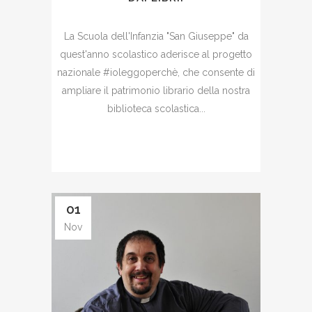
La Scuola dell'Infanzia "San Giuseppe" da
quest'anno scolastico aderisce al progetto
nazionale #ioleggoperchè, che consente di
ampliare il patrimonio librario della nostra
biblioteca scolastica...
01
Nov