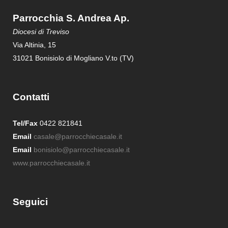
Parrocchia S. Andrea Ap.
Diocesi di Treviso
Via Altinia, 15
31021 Bonisiolo di Mogliano V.to (TV)
Contatti
Tel/Fax
0422 821841
Email
casale@parrocchiecasale.it
Email
bonisiolo@parrocchiecasale.it
www.parrocchiecasale.it
Seguici