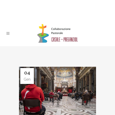
04
Gen