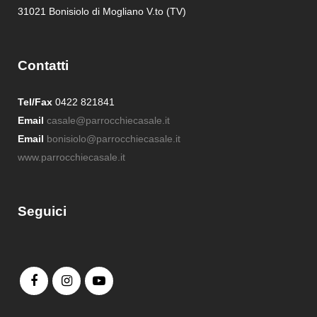
31021 Bonisiolo di Mogliano V.to (TV)
Contatti
Tel/Fax
0422 821841
Email
casale@parrocchiecasale.it
Email
bonisiolo@parrocchiecasale.it
www.parrocchiecasale.it
Seguici