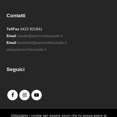
Contatti
Tel/Fax
0422 821841
Email
casale@parrocchiecasale.it
Email
bonisiolo@parrocchiecasale.it
www.parrocchiecasale.it
Seguici
Admin login
Utilizziamo i cookie per essere sicuri che tu possa avere la