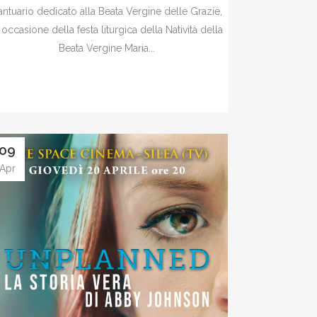
antuario dedicato alla Beata Vergine delle Grazie,
 occasione della festa liturgica della Natività della
Beata Vergine Maria...
09
Apr