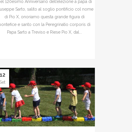
el 120esimo Anniversario dell’elezione a papa di
useppe Sarto, salito al soglio pontificio col nome
di Pio X, onoriamo questa grande figura di
pontefice e santo con la Peregrinatio corporis di
Papa Sarto a Treviso e Riese Pio X, dal...
12
Set