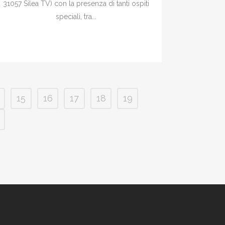
31057 Silea TV) con la presenza di tanti ospiti
speciali, tra...
15
16
17
18
19