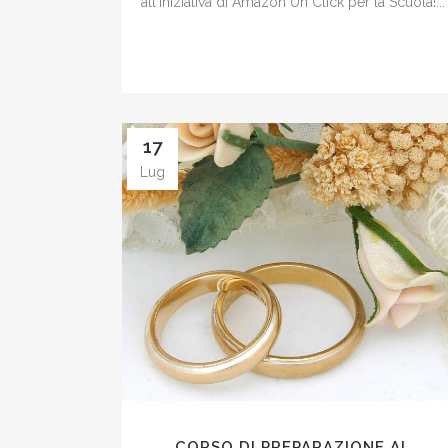
all'iniziativa di Amazon Un Click per la Scuola!...
17
Lug
CORSO DI PREPARAZIONE AL