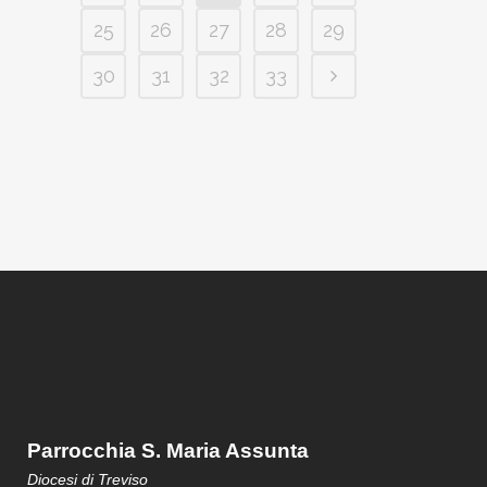
25
26
27
28
29
30
31
32
33
Parrocchia S. Maria Assunta
Diocesi di Treviso