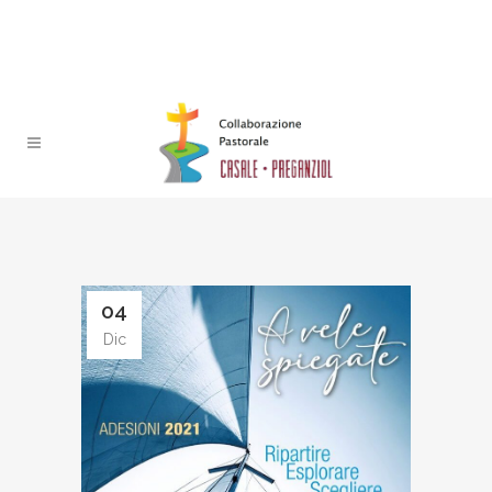
04
Dic