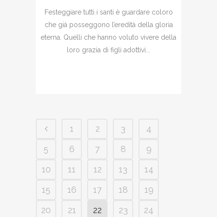
Festeggiare tutti i santi è guardare coloro
che già posseggono l’eredità della gloria
eterna. Quelli che hanno voluto vivere della
loro grazia di figli adottivi...
1
2
3
4
5
6
7
8
9
10
11
12
13
14
15
16
17
18
19
20
21
22
23
24