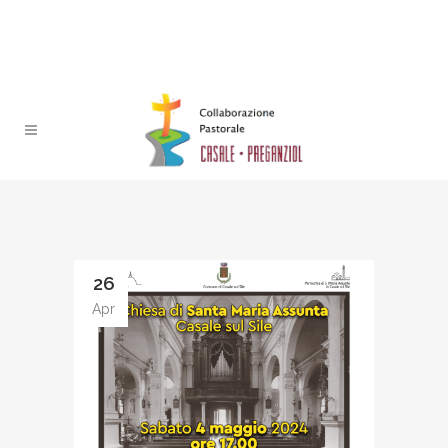
26
Apr