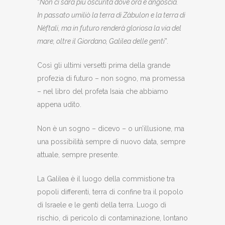
“
Non ci sarà più oscurità dove ora è angoscia
.
In passato umiliò la terra di Zàbulon e la terra di
Nèftali, ma in futuro renderà gloriosa la via del
mare, oltre il Giordano, Galilea delle genti
”.
Così gli ultimi versetti prima della grande
profezia di futuro – non sogno, ma promessa
– nel libro del profeta Isaia che abbiamo
appena udito.
Non è un sogno – dicevo – o un’illusione, ma
una possibilità sempre di nuovo data, sempre
attuale, sempre presente.
La Galilea è il luogo della commistione tra
popoli differenti, terra di confine tra il popolo
di Israele e le genti della terra. Luogo di
rischio, di pericolo di contaminazione, lontano