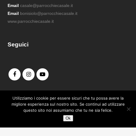
Email
casale@parrocchiecasale.it
Email
bonisiolo@parrocchiecasale.it
www.parrocchiecasale.it
Seguici
Admin login
Utilizziamo i cookie per essere sicuri che tu possa avere la
migliore esperienza sul nostro sito. Se continui ad utilizzare
questo sito noi assumiamo che tu ne sia felice.
Ok
Copyright© 2019-2025 Parrocchia S. Maria Assunta - Casale sul Sile |