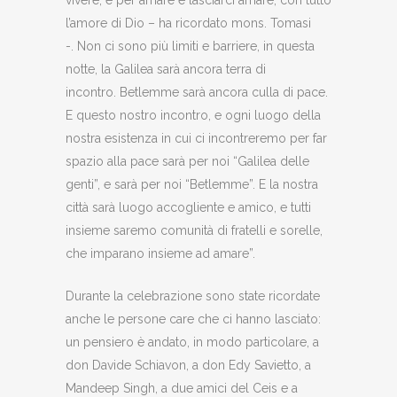
vivere, e per amare e lasciarci amare, con tutto
l’amore di Dio – ha ricordato mons. Tomasi
-. Non ci sono più limiti e barriere, in questa
notte, la Galilea sarà ancora terra di
incontro. Betlemme sarà ancora culla di pace.
E questo nostro incontro, e ogni luogo della
nostra esistenza in cui ci incontreremo per far
spazio alla pace sarà per noi “Galilea delle
genti”, e sarà per noi “Betlemme”. E la nostra
città sarà luogo accogliente e amico, e tutti
insieme saremo comunità di fratelli e sorelle,
che imparano insieme ad amare”.
Durante la celebrazione sono state ricordate
anche le persone care che ci hanno lasciato:
un pensiero è andato, in modo particolare, a
don Davide Schiavon, a don Edy Savietto, a
Mandeep Singh, a due amici del Ceis e a