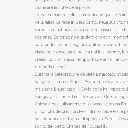
al Signore che viene e ad accoglierlo nella nostra v
illuminare la notte della prova”.
“Stare e rimanere nelle situazioni con questo Spirit
nella fatica. La fede in Gesù Cristo, nella sua vitto
camminare nel buio, di percorrere passi di vita che
speranza. Se torniamo a gustare che ogni momento d
sorprendente con il Signore, potremo vivere il 
ciascuno e ciascuna di noi e a noi tutti insieme, tem
creato, con noi stessi. Tempo di speranza. Tempo
profonda e vera”.
Durante la celebrazione c’è stato il mandato missio
Vangelo in terra di Algeria. “Avremmo dovuto vive
ma anche il quel caso, il Covid ce lo ha impedito. 
Paraguay – ha ricordato il Vescovo -. Questo seg
Chiesa è costitutivamente missionaria, e segna l’i
di non chiuderci in noi stessi, di non cedere alla 
sovrabbondante di vita e di speranza. Sorella Pascal
spirito del beato Charles de Foucauld”.