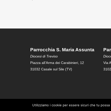
Parrocchia S. Maria Assunta
Par
Diocesi di Treviso
Dioce
Piazza all’Arma dei Carabinieri, 12
Via A
31032 Casale sul Sile (TV)
3102
Utilizziamo i cookie per essere sicuri che tu possa 
Copyright© 2019-2025 Parrocchia S