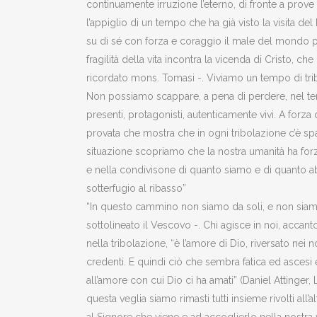
continuamente irruzione l’eterno, di fronte a prove
l’appiglio di un tempo che ha già visto la visita del
su di sé con forza e coraggio il male del mondo pe
fragilità della vita incontra la vicenda di Cristo, ch
ricordato mons. Tomasi -. Viviamo un tempo di tribo
Non possiamo scappare, a pena di perdere, nel tent
presenti, protagonisti, autenticamente vivi. A forza 
provata che mostra che in ogni tribolazione c’è spa
situazione scopriamo che la nostra umanità ha forz
e nella condivisone di quanto siamo e di quanto 
sotterfugio al ribasso”
“In questo cammino non siamo da soli, e non siamo
sottolineato il Vescovo -. Chi agisce in noi, acca
nella tribolazione, “è l’amore di Dio, riversato nei 
credenti. E quindi ciò che sembra fatica ed ascesi è
all’amore con cui Dio ci ha amati” (Daniel Attinger, 
questa veglia siamo rimasti tutti insieme rivolti all