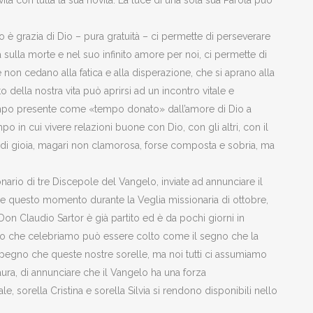
ita con tutta la sua novità. La luce di una sola sua Parola può
o è grazia di Dio – pura gratuità – ci permette di perseverare
ria sulla morte e nel suo infinito amore per noi, ci permette di
 non cedano alla fatica e alla disperazione, che si aprano alla
ella nostra vita può aprirsi ad un incontro vitale e
tempo presente come «tempo donato» dall’amore di Dio a
po in cui vivere relazioni buone con Dio, con gli altri, con il
 di gioia, magari non clamorosa, forse composta e sobria, ma
nario di tre Discepole del Vangelo, inviate ad annunciare il
re questo momento durante la Veglia missionaria di ottobre,
Don Claudio Sartor è già partito ed è da pochi giorni in
no che celebriamo può essere colto come il segno che la
mpegno che queste nostre sorelle, ma noi tutti ci assumiamo
paura, di annunciare che il Vangelo ha una forza
e, sorella Cristina e sorella Silvia si rendono disponibili nello