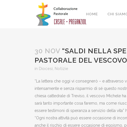
HOME
CHI SIAM
30 NOV
“SALDI NELLA SPE
PASTORALE DEL VESCOV
in
Diocesi
,
Notizie
“La lettera che oggi vi consegnerò – e attraverso voi
intensamente e senza risparmio di sé questo nost
chiesa cattedrale di Treviso, il vescovo Michele ha a
sarà tanto importante cosa faremo, ma come riusci
essere testimoni di speranza a servizio della vita”
“Ogni nostra attività può essere occasione di inco
anche il rischio di essere occasione di egoismo, 