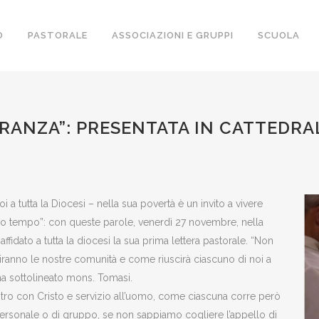
O
PASTORALE
ASSOCIAZIONI E GRUPPI
SCUOLA
RANZA”: PRESENTATA IN CATTEDRA
O
 a tutta la Diocesi – nella sua povertà è un invito a vivere
ro tempo”: con queste parole, venerdì 27 novembre, nella
ffidato a tutta la diocesi la sua prima lettera pastorale. “Non
ranno le nostre comunità e come riuscirà ciascuno di noi a
 ha sottolineato mons. Tomasi.
ntro con Cristo e servizio all’uomo, come ciascuna corre però
personale o di gruppo, se non sappiamo cogliere l’appello di