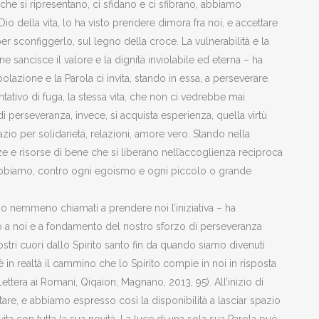
 che si ripresentano, ci sfidano e ci sfibrano, abbiamo
 Dio della vita, lo ha visto prendere dimora fra noi, e accettare
r sconfiggerlo, sul legno della croce. La vulnerabilità e la
e ne sancisce il valore e la dignità inviolabile ed eterna – ha
lazione e la Parola ci invita, stando in essa, a perseverare.
ativo di fuga, la stessa vita, che non ci vedrebbe mai
di perseveranza, invece, si acquista esperienza, quella virtù
zio per solidarietà, relazioni, amore vero. Stando nella
e e risorse di bene che si liberano nell’accoglienza reciproca
abbiamo, contro ogni egoismo e ogni piccolo o grande
 nemmeno chiamati a prendere noi l’iniziativa – ha
nto a noi e a fondamento del nostro sforzo di perseveranza
nostri cuori dallo Spirito santo fin da quando siamo divenuti
 in realtà il cammino che lo Spirito compie in noi in risposta
Lettera ai Romani, Qiqaion, Magnano, 2013, 95). All’inizio di
’altare, e abbiamo espresso così la disponibilità a lasciar spazio