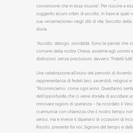
conversione che in essa risuona”. Per riuscire a esse
suggerito alcuni criteri di ascolto, in base ai quali v
sua «incarnazione» negli stili di vita; l’ascolto della
storia.
“Ascolto, dialogo, sinodalità. Sono le parole che
comune della nostra Chiesa, assieme agli uomini e
distinzioni, senza preclusioni: davvero “Fratelli tutt
Una celebrazione all’inizio del periodo di Avvento 
rappresentanza di fedeli laici, sacerdoti, religiosi e
“Ricominciamo, come ogni anno. Quest’anno sentiam
dell’opportunità che ci viene donata di ascoltare un
rinnovare ragioni di speranza – ha ricordato il Vesco
ci annuncia con chiarezza che il nostro tempo non 
senso, ma è invece il dipanarsi di occasioni di incon
Risorto, presente fra noi, Signore del tempo e della