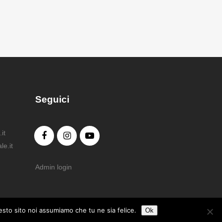
Seguici
it
e.it
Admin login
uesto sito noi assumiamo che tu ne sia felice.
Ok
iolo. Tutti i diritti riservati.