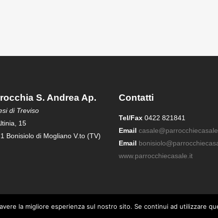
rocchia S. Andrea Ap.
Contatti
si di Treviso
Tel/Fax
0422 821841
ltinia, 15
Email
casale@parrocchiecasale.
1 Bonisiolo di Mogliano V.to (TV)
Email
bonisiolo@parrocchiecasal
www.parrocchiecasale.it
avere la migliore esperienza sul nostro sito. Se continui ad utilizzare q
. Maria Assunta - Casale sul Sile | Parrocchia S. Andrea Apostolo - Bonis