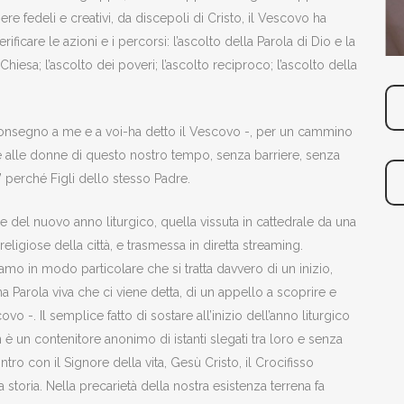
re fedeli e creativi, da discepoli di Cristo, il Vescovo ha
erificare le azioni e i percorsi: l’ascolto della Parola di Dio e la
 Chiesa; l’ascolto dei poveri; l’ascolto reciproco; l’ascolto della
 consegno a me e a voi-ha detto il Vescovo -, per un cammino
 alle donne di questo nostro tempo, senza barriere, senza
i” perché Figli dello stesso Padre.
e del nuovo anno liturgico, quella vissuta in cattedrale da una
 religiose della città, e trasmessa in diretta streaming.
o in modo particolare che si tratta davvero di un inizio,
a Parola viva che ci viene detta, di un appello a scoprire e
vo -. Il semplice fatto di sostare all’inizio dell’anno liturgico
è un contenitore anonimo di istanti slegati tra loro e senza
tro con il Signore della vita, Gesù Cristo, il Crocifisso
 storia. Nella precarietà della nostra esistenza terrena fa