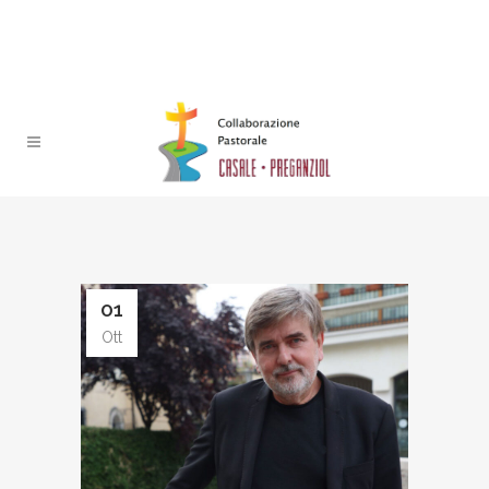
01
Ott