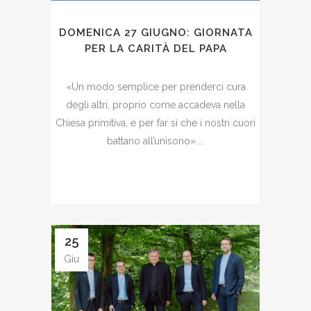
DOMENICA 27 GIUGNO: GIORNATA
PER LA CARITÀ DEL PAPA
«Un modo semplice per prenderci cura
degli altri, proprio come accadeva nella
Chiesa primitiva, e per far sì che i nostri cuori
battano all’unisono»....
25
Giu