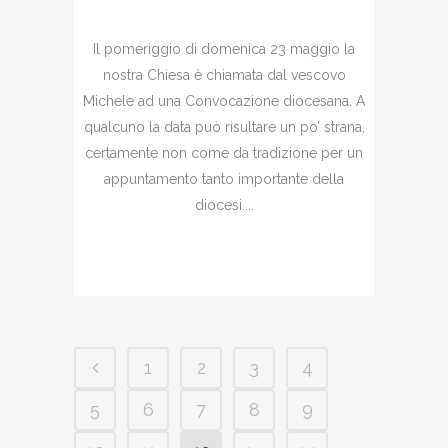
Il pomeriggio di domenica 23 maggio la
nostra Chiesa è chiamata dal vescovo
Michele ad una Convocazione diocesana. A
qualcuno la data può risultare un po’ strana,
certamente non come da tradizione per un
appuntamento tanto importante della
diocesi....
1
2
3
4
5
6
7
8
9