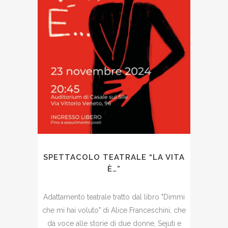
SPETTACOLO TEATRALE “LA VITA
È…”
Adattamento teatrale tratto dal libro "Dimmi
che mi hai voluto" di Alice Franceschini, che
dà voce alle storie di due donne, Sejuti e