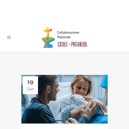
19
Gen