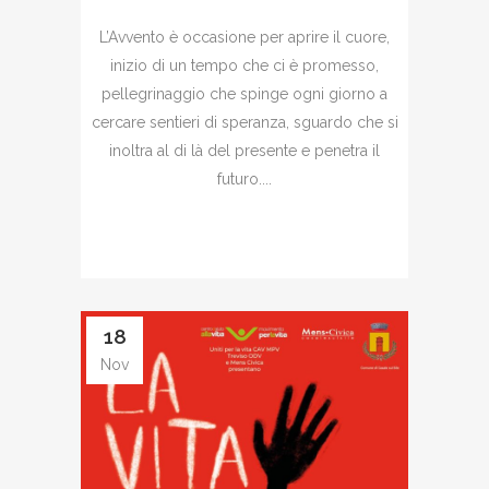
L’Avvento è occasione per aprire il cuore,
inizio di un tempo che ci è promesso,
pellegrinaggio che spinge ogni giorno a
cercare sentieri di speranza, sguardo che si
inoltra al di là del presente e penetra il
futuro....
18
Nov