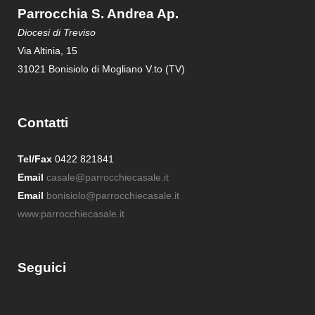
Parrocchia S. Andrea Ap.
Diocesi di Treviso
Via Altinia, 15
31021 Bonisiolo di Mogliano V.to (TV)
Contatti
Tel/Fax
0422 821841
Email
casale@parrocchiecasale.it
Email
bonisiolo@parrocchiecasale.it
www.parrocchiecasale.it
Seguici