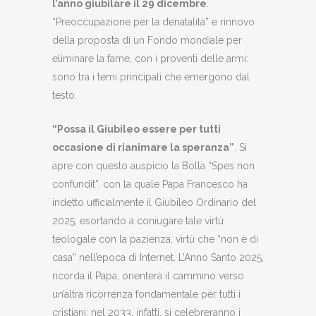
l’anno giubilare il 29 dicembre
.
“Preoccupazione per la denatalità” e rinnovo
della proposta di un Fondo mondiale per
eliminare la fame, con i proventi delle armi:
sono tra i temi principali che emergono dal
testo.
“Possa il Giubileo essere per tutti
occasione di rianimare la speranza”
. Si
apre con questo auspicio la Bolla “Spes non
confundit”, con la quale Papa Francesco ha
indetto ufficialmente il Giubileo Ordinario del
2025, esortando a coniugare tale virtù
teologale con la pazienza, virtù che “non è di
casa” nell’epoca di Internet. L’Anno Santo 2025,
ricorda il Papa, orienterà il cammino verso
un’altra ricorrenza fondamentale per tutti i
cristiani: nel 2033, infatti, si celebreranno i