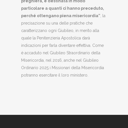
preghiera, è destinata in modo
particolare a quanti ci hanno preceduto,
perché ottengano piena misericordia”
, la
precisazione su una delle pratiche che
caratterizzano ogni Giubileo, in merito alla
quale la Penitenzieria Apostolica darà
indicazioni per farla diventare effettiva. Come
è accaduto nel Giubileo Straordinario della
Misericordia, nel 2016, anche nel Giubileo
Ordinario 2025 i Missionari della Misericordia
potranno esercitare il loro ministero.