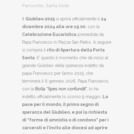
Parrocchie
,
Santa Sede
Il
Giubileo 2025
si aprirà ufficialmente il
24
dicembre 2024 alle ore 19.00
, con la
Celebrazione Eucaristica
presieduta da
Papa Francesco in Piazza San Pietro. A seguire
si compirà il
rito di Apertura della Porta
Santa
. E’ questo il momento che dà inizio al
grande Giubileo della speranza indetto da
papa Francesco per l’anno 2025, che
terminerà il 6 gennaio 2026. Papa Francesco,
con la
Bolla “Spes non confundit”
, lo ha
indetto ufficialmente lo scorso 9 maggio.
La
pace per il mondo, il primo segno di
speranza del Giubileo, e poi la richiesta
di “forme di amnistia o di condono” per i
carcerati e l’invito alle diocesi ad aprire