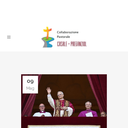
09
Mag