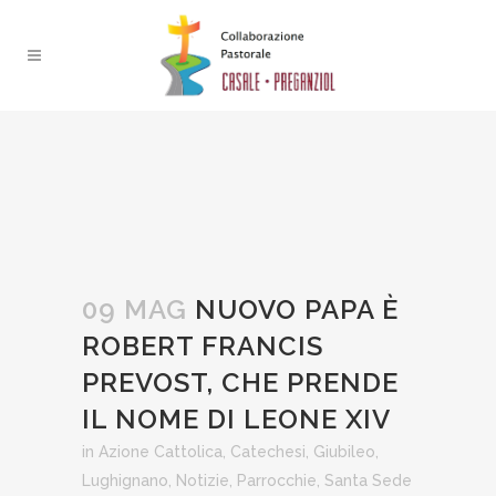
09 MAG
NUOVO PAPA È
ROBERT FRANCIS
PREVOST, CHE PRENDE
IL NOME DI LEONE XIV
in
Azione Cattolica
,
Catechesi
,
Giubileo
,
Lughignano
,
Notizie
,
Parrocchie
,
Santa Sede