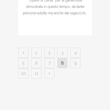
“Opere di Carità” per la generosità
dimostrata in questo tempo, da tante
persone adulte ma anche dai ragazzi/e...
1
2
3
4
5
6
7
8
9
10
11