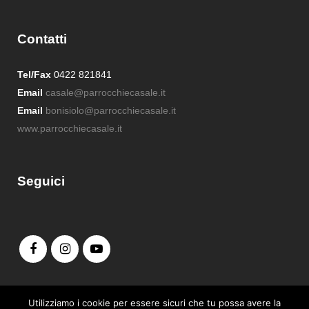
Contatti
Tel/Fax
0422 821841
Email
casale@parrocchiecasale.it
Email
bonisiolo@parrocchiecasale.it
www.parrocchiecasale.it
Seguici
Admin login
Utilizziamo i cookie per essere sicuri che tu possa avere la