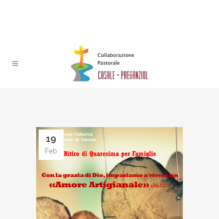
19
Feb