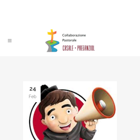
24
Feb