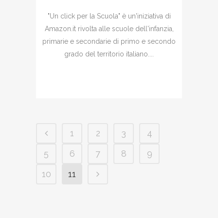
"Un click per la Scuola" è un'iniziativa di
Amazon.it rivolta alle scuole dell'infanzia,
primarie e secondarie di primo e secondo
grado del territorio italiano....
1
2
3
4
5
6
7
8
9
10
11