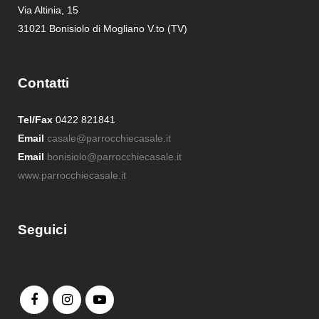
Via Altinia, 15
31021 Bonisiolo di Mogliano V.to (TV)
Contatti
Tel/Fax
0422 821841
Email
casale@parrocchiecasale.it
Email
bonisiolo@parrocchiecasale.it
www.parrocchiecasale.it
Seguici