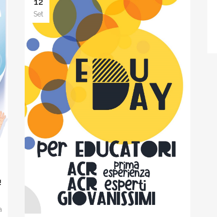
12
Set
!
a