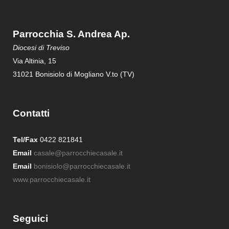
Parrocchia S. Andrea Ap.
Diocesi di Treviso
Via Altinia, 15
31021 Bonisiolo di Mogliano V.to (TV)
Contatti
Tel/Fax
0422 821841
Email
casale@parrocchiecasale.it
Email
bonisiolo@parrocchiecasale.it
www.parrocchiecasale.it
Seguici