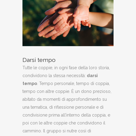
Darsi tempo
Tutte le coppie, in ogni fase della loro storia,
condividono la stessa necessità:
darsi
tempo
. Tempo personale, tempo di coppia,
tempo con altre coppie. È un dono prezioso,
abitato da momenti di approfondimento su
una tematica, di riflessione personale e di
condivisione prima all’interno della coppia, e
poi con le altre coppie che condividono il
cammino. Il gruppo si nutre così di