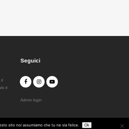
Seguici
it
e.it
Admin login
uesto sito noi assumiamo che tu ne sia felice.
Ok
iolo. Tutti i diritti riservati.