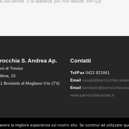
 al suo amore. “E la speranza, poi, non delude” (Rm 5,5)”.
rocchia S. Andrea Ap.
Contatti
si di Treviso
Tel/Fax
0422 821841
ltinia, 15
Email
casale@parrocchiecasale.
1 Bonisiolo di Mogliano V.to (TV)
Email
bonisiolo@parrocchiecasal
www.parrocchiecasale.it
avere la migliore esperienza sul nostro sito. Se continui ad utilizzare q
. Maria Assunta - Casale sul Sile | Parrocchia S. Andrea Apostolo - Bonis