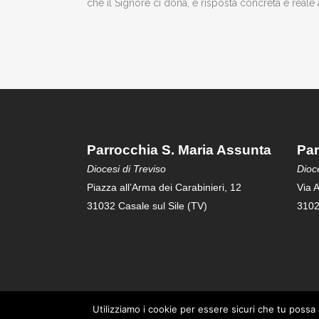
che il Signore ci dona, è risposta concreta e reale
Parrocchia S. Maria Assunta
Par
Diocesi di Treviso
Dioce
Piazza all’Arma dei Carabinieri, 12
Via A
31032 Casale sul Sile (TV)
3102
Utilizziamo i cookie per essere sicuri che tu possa 
Copyright© 2019-2025 Parrocchia S