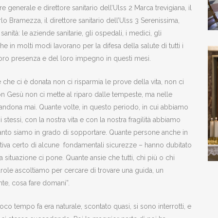
e generale e direttore sanitario dell’Ulss 2 Marca trevigiana, il
lo Bramezza, il direttore sanitario dell’Ulss 3 Serenissima,
ità: le aziende sanitarie, gli ospedali, i medici, gli
che in molti modi lavorano per la difesa della salute di tutti i
a loro presenza e del loro impegno in questi mesi.
che ci è donata non ci risparmia le prove della vita, non ci
 con Gesù non ci mette al riparo dalle tempeste, ma nelle
ndona mai. Quante volte, in questo periodo, in cui abbiamo
 stessi, con la nostra vita e con la nostra fragilità abbiamo
i quanto siamo in grado di sopportare. Quante persone anche in
iva certo di alcune fondamentali sicurezze – hanno dubitato
a situazione ci pone. Quante ansie che tutti, chi più o chi
arole ascoltiamo per cercare di trovare una guida, un
te, cosa fare domani”.
oco tempo fa era naturale, scontato quasi, si sono interrotti, e