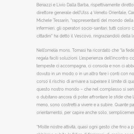
Benazzi e Livio Dalla Barba, rispettivamente direttor
direttore generale dell’Ulss 4 Veneto Orientale, Car
Michele Tessarin, “rappresentanti del mondo della san
infermieri, gli operatori socio-sanitari, tutti coloro 
cittadini” ha detto il Vescovo, ringraziandoli dell
Nell’omelia mons. Tomasi ha ricordato che “la fede 
regala facili soluzioni. L’esperienza dell’incontro
tempeste ci accompagna, ci consola e non ci abba
dovuto in un modo o in un altro fare i conti con noi
corso il rischio di arrivare a superare il limite d
questo nostro mondo – che nel complesso si sent
o dubitano ancora di poter affrontare le sfide che l
meno, sono costretti a vivere e a subire. Quante p
orientamento, per capire anche solo, semplicemen
“Molte nostre attività, quasi ogni gesto che fino a p