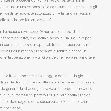
a ci stesse succedendo. Poi la maggior parte di noi ha
te destino in una responsabilità da assumere, per sé e per gli
, i gesti, le regole, le autorizzazioni – la parola magica al
e attività, per tornare a vivere”.
a” ha ribadito il Vescovo. “E non aspettandoci da una
isposta definitiva, che metta a posto la vita una volta per
oni come lo spazio di responsabilità e di prudenza – virtù
i a costruire un mondo di speranza autentica e anche un
one, la liberazione, la vita. Gioia perché neppure la morte è
peranza troveremo anche noi – oggi e domani – la gioia di
li uni degli altri. Un passo alla volta. Così saremo comunità
nde generosità, di accoglienza vera, di perdono sincero, di
i nuovo interessanti, portatori di una Parola fatta di azioni
a “di rendere ragione della speranza che è in noi” e saremo
tta coscienza”.