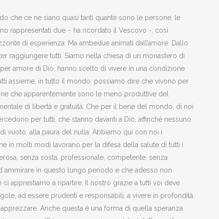
do che ce ne siano quasi tanti quante sono le persone, le
iamo rappresentati due – ha ricordato il Vescovo -, così
izzonte di esperienza. Ma ambedue animati dall’amore. Dallo
r raggiungere tutti. Siamo nella chiesa di un monastero di
per amore di Dio, hanno scelto di vivere in una condizione
 tutti assieme, in tutto il mondo: possiamo dire che vivono per
 Donne che apparentemente sono le meno produttive del
ale di libertà e gratuità. Che per il bene del mondo, di noi
tercedono per tutti, che stanno davanti a Dio, affinché nessuno
di vuoto, alla paura del nulla. Abbiamo qui con noi i
 in molti modi lavorano per la difesa della salute di tutti i
 generosa, senza sosta, professionale, competente, senza
d ammirare in questo lungo periodo e che adesso non
 apprestiamo a ripartire. Il nostro grazie a tutti voi deve
egole, ad essere prudenti e responsabili, a vivere in profondità
 apprezzare. Anche questa è una forma di quella speranza