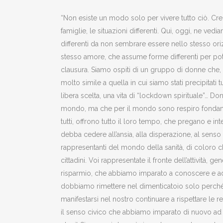
“Non esiste un modo solo per vivere tutto ciò. Cre
famiglie, le situazioni differenti. Qui, oggi, ne ved
differenti da non sembrare essere nello stesso or
stesso amore, che assume forme differenti per pote
clausura. Siamo ospiti di un gruppo di donne che, 
molto simile a quella in cui siamo stati precipitati
libera scelta, una vita di “lockdown spirituale”…
mondo, ma che per il mondo sono respiro fondament
tutti, offrono tutto il loro tempo, che pregano e in
debba cedere all’ansia, alla disperazione, al senso 
rappresentanti del mondo della sanità, di coloro che
cittadini. Voi rappresentate il fronte dell’attività,
risparmio, che abbiamo imparato a conoscere e a
dobbiamo rimettere nel dimenticatoio solo perché ci
manifestarsi nel nostro continuare a rispettare le r
il senso civico che abbiamo imparato di nuovo ad