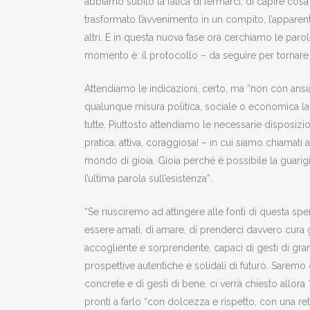
abbiamo subito la fatica di fermarci, di capire cos
trasformato l’avvenimento in un compito, l’apparen
altri. E in questa nuova fase ora cerchiamo le parole
momento è: il protocollo – da seguire per tornare all
Attendiamo le indicazioni, certo, ma “non con ansi
qualunque misura politica, sociale o economica la r
tutte. Piuttosto attendiamo le necessarie disposizi
pratica, attiva, coraggiosa! – in cui siamo chiamat
mondo di gioia. Gioia perché è possibile la guarigi
l’ultima parola sull’esistenza”.
“Se riusciremo ad attingere alle fonti di questa s
essere amati, di amare, di prenderci davvero cura g
accogliente e sorprendente, capaci di gesti di gra
prospettive autentiche e solidali di futuro. Saremo d
concrete e di gesti di bene, ci verrà chiesto allor
pronti a farlo “con dolcezza e rispetto, con una re