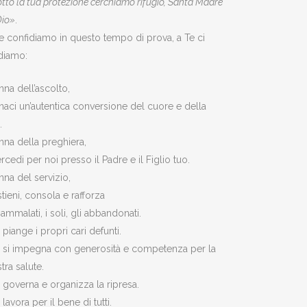
tto la tua protezione cerchiamo rifugio, Santa Madre
Dio»
.
te confidiamo in questo tempo di prova, a Te ci
idiamo:
na dell’ascolto,
aci un’autentica conversione del cuore e della
.
na della preghiera,
ercedi per noi presso il Padre e il Figlio tuo.
na del servizio,
tieni, consola e rafforza
 ammalati, i soli, gli abbandonati.
 piange i propri cari defunti.
 si impegna con generosità e competenza per la
tra salute.
 governa e organizza la ripresa.
 lavora per il bene di tutti.