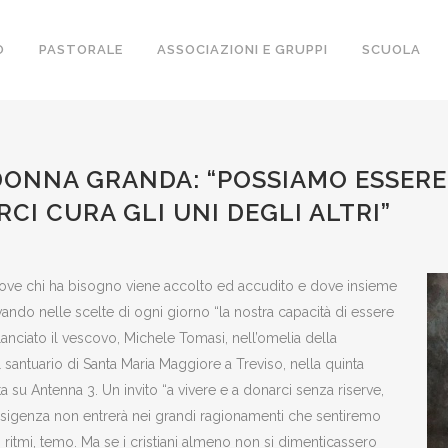
O
PASTORALE
ASSOCIAZIONI E GRUPPI
SCUOLA
DONNA GRANDA: “POSSIAMO ESSERE 
RCI CURA GLI UNI DEGLI ALTRI”
 dove chi ha bisogno viene accolto ed accudito e dove insieme
ivando nelle scelte di ogni giorno “la nostra capacità di essere
 lanciato il vescovo, Michele Tomasi, nell’omelia della
santuario di Santa Maria Maggiore a Treviso, nella quinta
 su Antenna 3. Un invito “a vivere e a donarci senza riserve,
ta esigenza non entrerà nei grandi ragionamenti che sentiremo
i ritmi, temo. Ma se i cristiani almeno non si dimenticassero