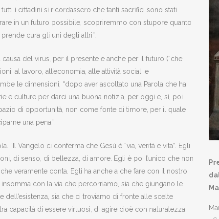
tti i cittadini si ricordassero che tanti sacrifici sono stati
erare in un futuro possibile, scopriremmo con stupore quanto
 prende cura gli uni degli altri”.
causa del virus, per il presente e anche per il futuro (“che
i, al lavoro, all’economia, alle attività sociali e
ntrambe le dimensioni, “dopo aver ascoltato una Parola che ha
ie e culture per darci una buona notizia, per oggi e, sì, poi
azio di opportunità, non come fonte di timore, per il quale
ciparne una pena”.
. “Il Vangelo ci conferma che Gesù è “via, verità e vita”. Egli
ioni, di senso, di bellezza, di amore. Egli è poi l’unico che non
Pr
iò che veramente conta. Egli ha anche a che fare con il nostro
da
e, insomma con la via che percorriamo, sia che giungano le
Ma
 dell’esistenza, sia che ci troviamo di fronte alle scelte
Mar
ra capacità di essere virtuosi, di agire cioè con naturalezza