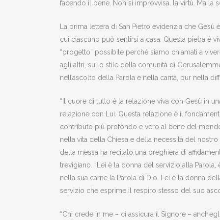
facendo il bene. Non si improvvisa, la virtù. Ma la s
La prima lettera di San Pietro evidenzia che Gesù è 
cui ciascuno può sentirsi a casa. Questa pietra è vi
“progetto” possibile perché siamo chiamati a vivere
agli altri, sullo stile della comunità di Gerusalemme
nell’ascolto della Parola e nella carità, pur nella di
“Il cuore di tutto è la relazione viva con Gesù in 
relazione con Lui. Questa relazione è il fondamento 
contributo più profondo e vero al bene del mondo
nella vita della Chiesa e della necessità del nostro
della messa ha recitato una preghiera di affidamen
trevigiano. “Lei è la donna del servizio alla Parola,
nella sua carne la Parola di Dio. Lei è la donna del
servizio che esprime il respiro stesso del suo ascol
“Chi crede in me – ci assicura il Signore – anch’e