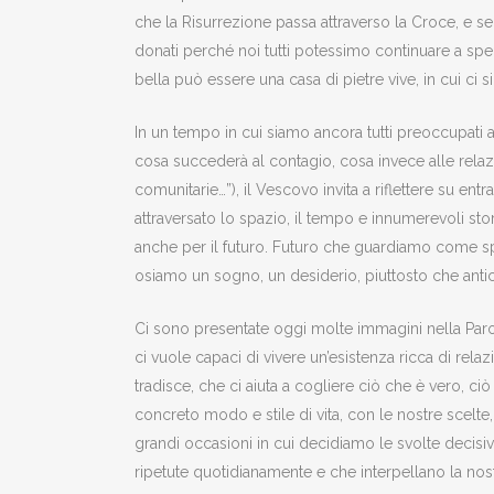
che la Risurrezione passa attraverso la Croce, e se tu
donati perché noi tutti potessimo continuare a sp
bella può essere una casa di pietre vive, in cui ci si
In un tempo in cui siamo ancora tutti preoccupati a 
cosa succederà al contagio, cosa invece alle relazion
comunitarie…”), il Vescovo invita a riflettere su e
attraversato lo spazio, il tempo e innumerevoli stor
anche per il futuro. Futuro che guardiamo come sp
osiamo un sogno, un desiderio, piuttosto che anti
Ci sono presentate oggi molte immagini nella Parola
ci vuole capaci di vivere un’esistenza ricca di relaz
tradisce, che ci aiuta a cogliere ciò che è vero, c
concreto modo e stile di vita, con le nostre scelt
grandi occasioni in cui decidiamo le svolte decisive
ripetute quotidianamente e che interpellano la nost