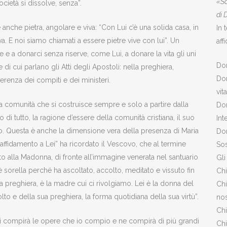
«So
ocietà si dissolve, senza”.
di 
anche pietra, angolare e viva: “Con Lui c’è una solida casa, in
In 
va. E noi siamo chiamati a essere pietre vive con lui”. Un
aff
 e a donarci senza riserve, come Lui, a donare la vita gli uni
Don
 di cui parlano gli Atti degli Apostoli: nella preghiera,
Don
fferenza dei compiti e dei ministeri.
vita
una comunità che si costruisce sempre e solo a partire dalla
Don
di tutto, la ragione d’essere della comunità cristiana, il suo
Int
. Questa è anche la dimensione vera della presenza di Maria
Don
 affidamento a Lei” ha ricordato il Vescovo, che al termine
Sos
to alla Madonna, di fronte all’immagine venerata nel santuario
Gli
 è sorella perché ha ascoltato, accolto, meditato e vissuto fin
Chi
la preghiera, è la madre cui ci rivolgiamo. Lei è la donna del
Chi
to e della sua preghiera, la forma quotidiana della sua virtù”.
nos
Chi
gli compirà le opere che io compio e ne compirà di più grandi
Chi