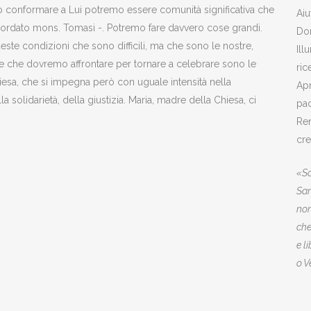
mo conformare a Lui potremo essere comunità significativa che
Aiu
icordato mons. Tomasi -. Potremo fare davvero cose grandi.
Do
este condizioni che sono difficili, ma che sono le nostre,
Ill
he che dovremo affrontare per tornare a celebrare sono le
ric
iesa, che si impegna però con uguale intensità nella
Apr
lla solidarietà, della giustizia. Maria, madre della Chiesa, ci
pa
Ren
cre
«So
San
non
che
e l
o V