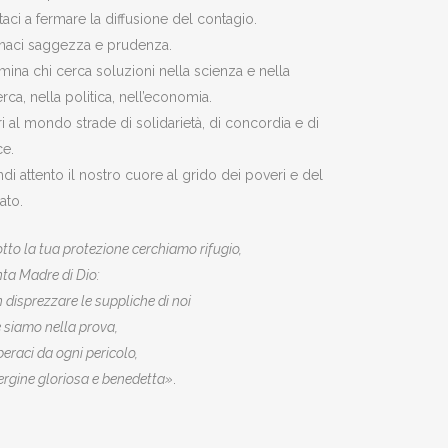
taci a fermare la diffusione del contagio.
naci saggezza e prudenza.
umina chi cerca soluzioni nella scienza e nella
erca, nella politica, nell’economia.
i al mondo strade di solidarietà, di concordia e di
ce.
di attento il nostro cuore al grido dei poveri e del
ato.
tto la tua protezione cerchiamo rifugio,
ta Madre di Dio:
 disprezzare le suppliche di noi
 siamo nella prova,
iberaci da ogni pericolo,
ergine gloriosa e benedetta»
.