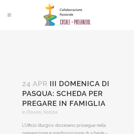
24 APR
III DOMENICA DI
PASQUA: SCHEDA PER
PREGARE IN FAMIGLIA
in
Diocesi
,
Notizie
L’Ufficio liturgico diocesano prosegue nella
preparazione e predisposizione di schede –