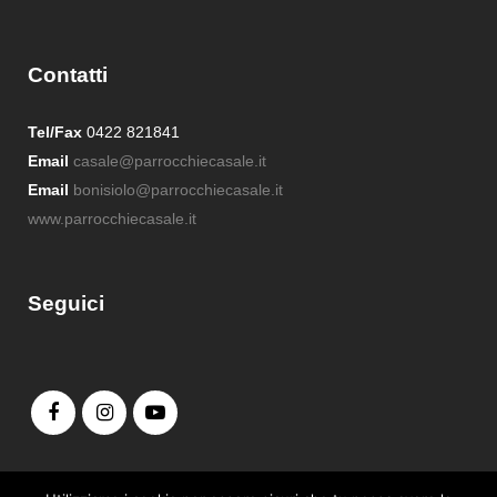
Contatti
Tel/Fax
0422 821841
Email
casale@parrocchiecasale.it
Email
bonisiolo@parrocchiecasale.it
www.parrocchiecasale.it
Seguici
Admin login