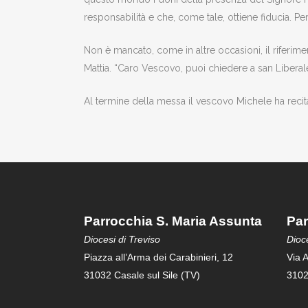
responsabilità e che, come tale, ottiene fiducia. Per
Non è mancato, come in altre occasioni, il riferim
Mattia. “Caro Vescovo, puoi chiedere a san Liberale
Al termine della messa il vescovo Michele ha recit
Parrocchia S. Maria Assunta
Par
Diocesi di Treviso
Dioce
Piazza all’Arma dei Carabinieri, 12
Via A
31032 Casale sul Sile (TV)
3102