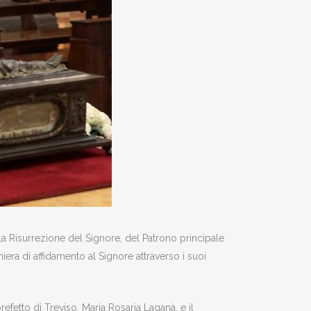
la Risurrezione del Signore, del Patrono principale
era di affidamento al Signore attraverso i suoi
refetto di Treviso, Maria Rosaria Laganà, e il