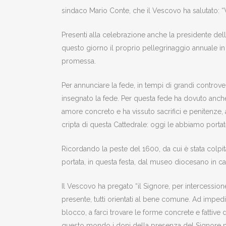
sindaco Mario Conte, che il Vescovo ha salutato: “V
Presenti alla celebrazione anche la presidente dell’
questo giorno il proprio pellegrinaggio annuale in
promessa.
Per annunciare la fede, in tempi di grandi controver
insegnato la fede. Per questa fede ha dovuto anche
amore concreto e ha vissuto sacrifici e penitenze, 
cripta di questa Cattedrale: oggi le abbiamo portate
Ricordando la peste del 1600, da cui è stata colpit
portata, in questa festa, dal museo diocesano in c
Il Vescovo ha pregato “il Signore, per intercession
presente, tutti orientati al bene comune. Ad impe
blocco, a farci trovare le forme concrete e fattive
questo mondo i doni della presenza del Signore nel