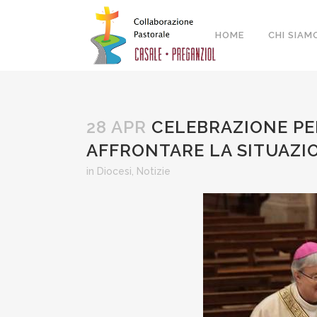
HOME
CHI SIAM
28 APR
CELEBRAZIONE PER
AFFRONTARE LA SITUAZI
in
Diocesi
,
Notizie