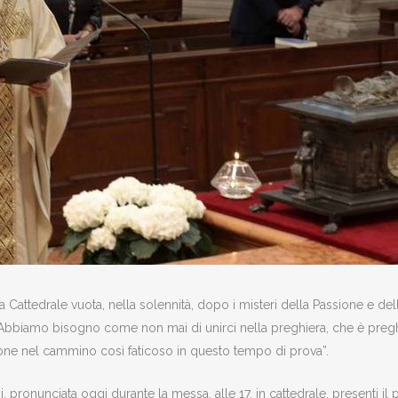
 Cattedrale vuota, nella solennità, dopo i misteri della Passione e del
e. Abbiamo bisogno come non mai di unirci nella preghiera, che è preghi
one nel cammino così faticoso in questo tempo di prova”.
 pronunciata oggi durante la messa, alle 17, in cattedrale, presenti il p