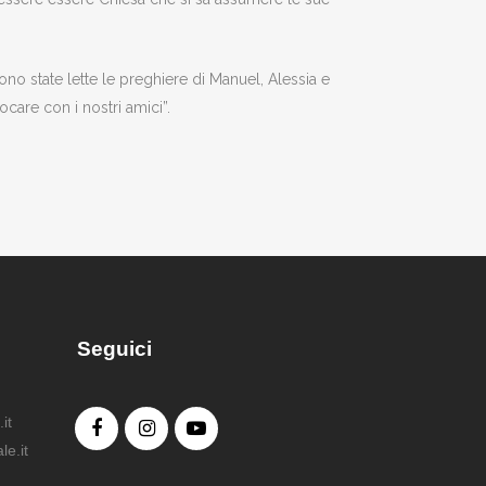
no state lette le preghiere di Manuel, Alessia e
care con i nostri amici”.
Seguici
it
e.it