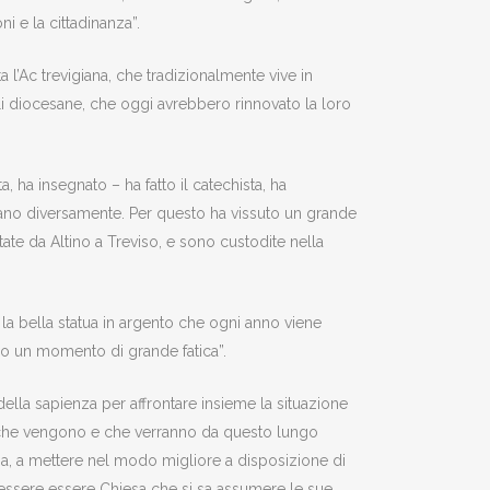
i e la cittadinanza”.
 l’Ac trevigiana, che tradizionalmente vive in
li diocesane, che oggi avrebbero rinnovato la loro
, ha insegnato – ha fatto il catechista, ha
avano diversamente. Per questo ha vissuto un grande
tate da Altino a Treviso, e sono custodite nella
 la bella statua in argento che ogni anno viene
do un momento di grande fatica”.
della sapienza per affrontare insieme la situazione
i che vengono e che verranno da questo lungo
esa, a mettere nel modo migliore a disposizione di
 essere essere Chiesa che si sa assumere le sue