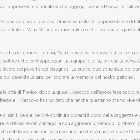
oi rappresentate e portate anche oggi qui, come a Pasqua, le Istituzion
Azione cattolica diocesana, Ornella Vanzella, in rappresentanza di tutta
 cattedrale, e Maria Marangon, moderatrice delle cooperatrici pastora
sie, ha detto mons. Tomasi, “San Liberale ha impegnato tutta la sua vita
 soffrire nelle contrapposizioni tra i gruppi e le fazioni che la pens
a favore dei poveri e dei bisognosi. Le sue reliquie sono state poi por
 qui, davanti all’altare, per onorare la memoria del nostro patrono”.
a la città di Treviso, dopo la quale il vescovo dell’epoca fece scolpire
attedrale, il Vescovo ha ricordato che “anche quest’anno stiamo viven
e di san Liberale, perché continui a donarci il dono della saggezza e 
dire la diffusione del contagio, a non aggravare oltremodo i problem
 della solidarietà che non lasci nessuno indietro. A riuscire, come Chi
la Parola di Dio, nella preghiera, nella comunità, nei Sacramenti, ad