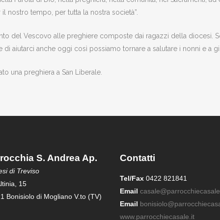
 il nostro tempo, per tutta la nostra società”.
ento del Vescovo alle preghiere composte dai ragazzi della diocesi. So
 di aiutarci anche oggi così possiamo tornare a salutare i nonni e a gio
ato una preghiera a San Liberale.
rocchia S. Andrea Ap.
Contatti
si di Treviso
Tel/Fax
0422 821841
ltinia, 15
Email
casale@parrocchiecasale.
1 Bonisiolo di Mogliano V.to (TV)
Email
bonisiolo@parrocchiecasal
www.parrocchiecasale.it