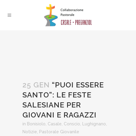
25 GEN
“PUOI ESSERE
SANTO”: LE FESTE
SALESIANE PER
GIOVANI E RAGAZZI
in
Bonisiolo
,
Casale
,
Conscio
,
Lughignano
,
Notizie
,
Pastorale Giovanile